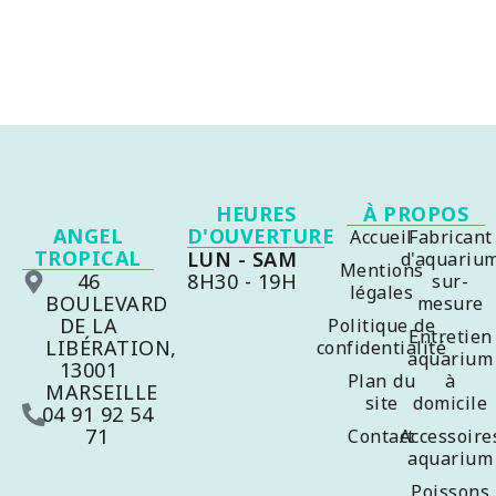
HEURES
À PROPOS
ANGEL
D'OUVERTURE
Accueil
Fabricant
TROPICAL
LUN - SAM
d'aquariu
Mentions
46
8H30 - 19H
sur-
légales
BOULEVARD
mesure
DE LA
Politique de
Entretien
LIBÉRATION,
confidentialité
aquarium
13001
Plan du
à
MARSEILLE
site
domicile
04 91 92 54
71
Contact
Accessoire
aquarium
Poissons