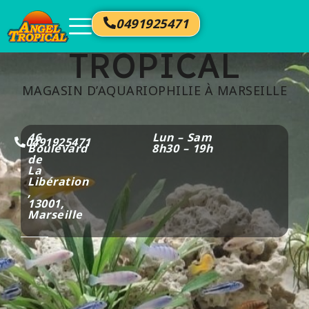
ANGEL
0491925471
TROPICAL
MAGASIN D’AQUARIOPHILIE À MARSEILLE
46
Lun – Sam
0491925471
Boulevard
8h30 – 19h
de
La
Libération​
,
13001,
Marseille