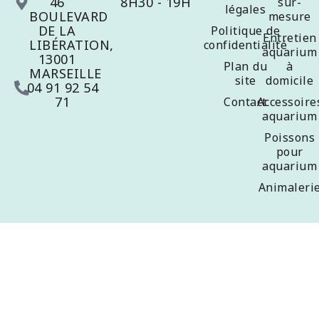
46
8H30 - 19H
sur-
légales
BOULEVARD
mesure
DE LA
Politique de
Entretien
LIBÉRATION,
confidentialité
aquarium
13001
Plan du
à
MARSEILLE
site
domicile
04 91 92 54
71
Contact
Accessoire
aquarium
Poissons
pour
aquarium
Animaleri