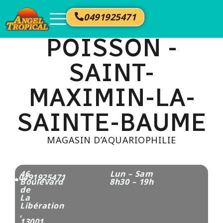
NOURRITURE
0491925471
POISSON -
SAINT-
MAXIMIN-LA-
SAINTE-BAUME
MAGASIN D’AQUARIOPHILIE
46
Lun – Sam
0491925471
Boulevard
8h30 – 19h
de
La
Libération​
,
13001,